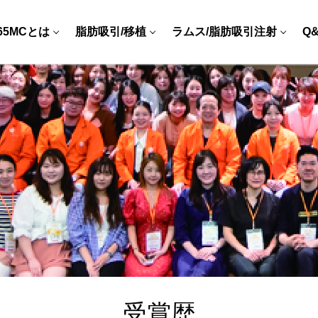
65MCとは
脂肪吸引/移植
ラムス/脂肪吸引注射
Q
受賞歴