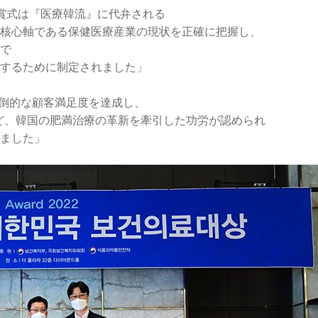
賞式は『医療韓流』に代弁される
核心軸である保健医療産業の現状を正確に把握し、
で
するために制定されました」
う圧倒的な顧客満足度を達成し、
など、韓国の肥満治療の革新を牽引した功労が認められ
ました」