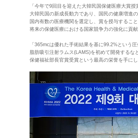
「今年で9回目を迎えた大韓民国保健医療大賞授
大韓民国の新成長動力であり、国民の健康増進の
国内有数の医療機関を選定し、賞を授与すること
将来の保健医療における国家競争力の強化に貢献
「365mcは優れた手術結果を基に99.2%とい
脂肪吸引注射ラムス(LAMS)を初めて開発する
保健福祉部長官賞受賞という最高の栄誉を手にし