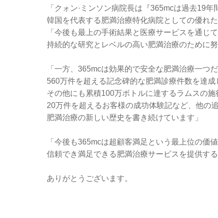
「クォン·ミンソン病院長は『365mcは過去1
韓国を代表する肥満治療特化病院としての優れた
「今後も最上の手術結果と医療サービスを通じて
持続的な研究とレベルの高い肥満治療のために努
「一方、365mcは効果的で安全な肥満治療一つ
560万件を超える記念碑的な肥満診療件数を達成
その他にも累積100万ボトルに達するラムスの
20万件を超えるお客様の成功体験記など、他の
肥満治療の新しい歴史を書き続けています」
「今後も365mcは超顧客満足という最上位の価
信頼でき満足できる肥満治療サービスを提供する
ありがとうございます。