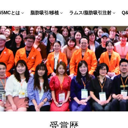
65MCとは
脂肪吸引/移植
ラムス/脂肪吸引注射
Q
受賞歴